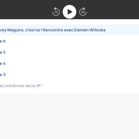
bey Maguire, c'est lui ! Rencontre avec Damien Witecka
e 6
e 5
e 4
e 3
s créatrices de la VF !
e 2
e 1
e Mektoub My Love arrive enfin ! Rencontre avec Shaïn Boumedine et Sal
i : après Toni en famille