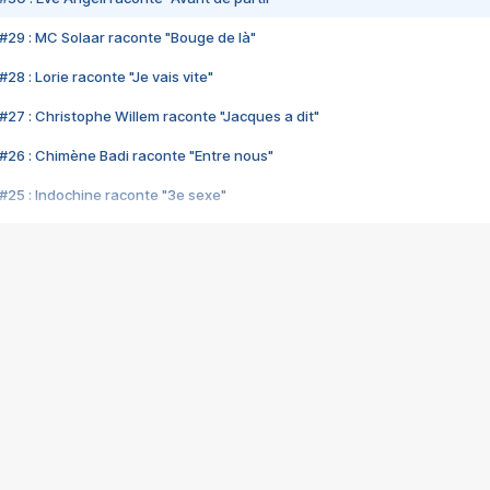
#29 : MC Solaar raconte "Bouge de là"
28 : Lorie raconte "Je vais vite"
#27 : Christophe Willem raconte "Jacques a dit"
#26 : Chimène Badi raconte "Entre nous"
#25 : Indochine raconte "3e sexe"
#24 : Zaho raconte "C'est chelou"
#23 : Patrick Bruel raconte "Au café des délices"
#22 : Kyo raconte "Le chemin"
#21 : Nolwenn Leroy raconte "Cassé"
#20 : Patrick Hernandez raconte "Born to be alive"
#19 : Lorie raconte "Près de moi"
#18 : Michael Jones raconte "A nos actes manqués" (avec Jean-Jacque